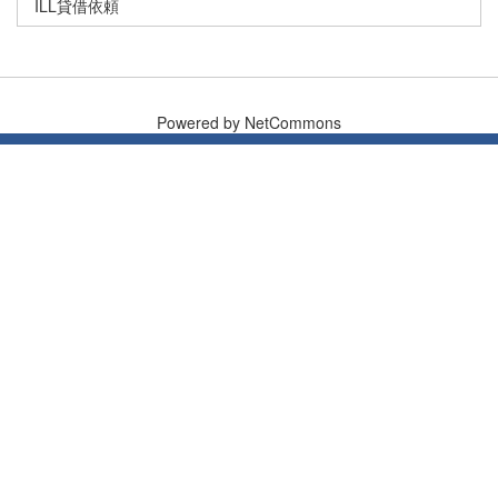
ILL貸借依頼
Powered by NetCommons