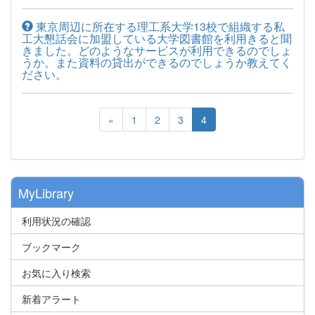
東京周辺に所在する理工系大学13校で組織する私
工大懇話会に加盟している大学図書館を利用きると聞
きました。どのようなサービスが利用できるのでしょ
うか。また資料の貸出ができるのでしょうか教えてく
ださい。
«
1
2
3
4
MyLibrary
利用状況の確認
ブックマーク
お気に入り検索
新着アラート